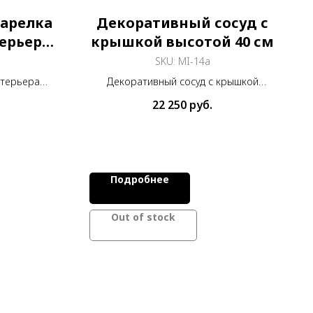
тарелка
Декоративный сосуд с
ерьера
крышкой высотой 40 см
SKU:
MI-14a
нтерьера
Декоративный сосуд с крышкой
, расписана
высотой 40 см из меди и покрытый
22 250
руб.
росписью Мина Кари
Подробнее
Out of stock