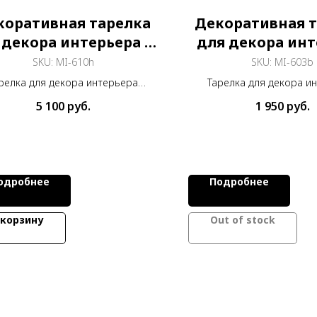
коративная тарелка
Декоративная 
 декора интерьера Д
для декора инт
25 см
Д16 см
SKU:
MI-610h
SKU:
MI-603b
релка для декора интерьера
Тарелка для декора и
тром 25 см из меди, расписана
диаметром 16 см из меди
5 100
руб.
1 950
руб.
вручную.
вручную.
одробнее
Подробнее
 корзину
Out of stock