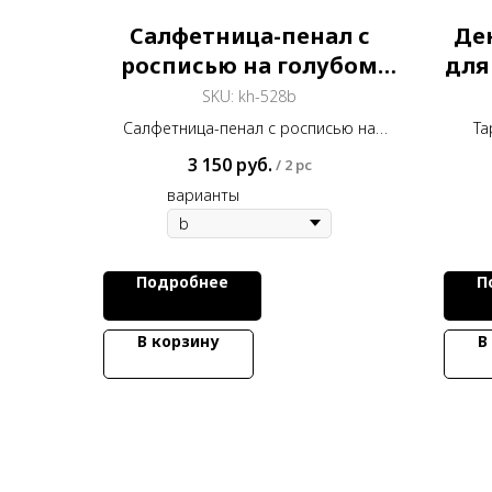
Салфетница-пенал с
Де
росписью на голубом
для
фоне
SKU:
kh-528b
Салфетница-пенал с росписью на
Та
голубом фоне 26*13 см
диаме
3 150
руб.
/
2 pc
варианты
Подробнее
П
В корзину
В