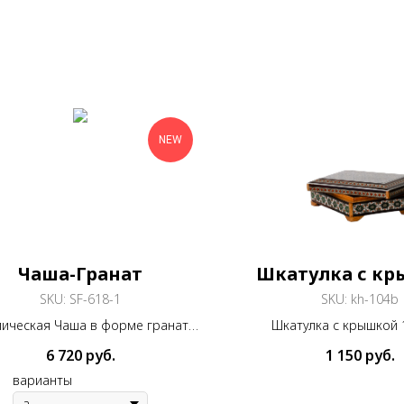
NEW
Чаша-Гранат
Шкатулка с к
SKU:
SF-618-1
SKU:
kh-104b
ическая Чаша в форме граната,
Шкатулка с крышкой 
крытые росписью Мина кари
6 720
руб.
1 150
руб.
варианты