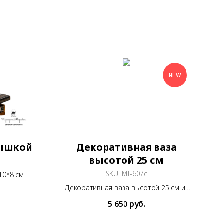
NEW
рышкой
Декоративная ваза
высотой 25 см
SKU:
MI-607c
10*8 см
Декоративная ваза высотой 25 см из
меди и покрыта росписью Мина Кари
5 650
руб.