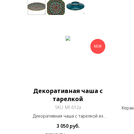
NEW
Декоративная чаша с
тарелкой
SKU:
MI-612a
Керам
по
Декоративная чаша с тарелкой из
меди, покрытая эмалью и росписью
3 050
руб.
Мина Кари,