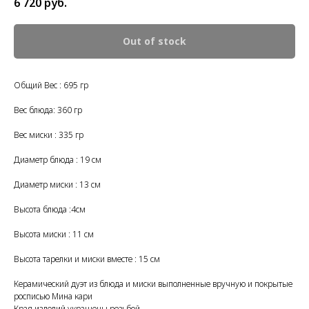
6 720
руб.
Out of stock
Общий Вес : 695 гр
Вес блюда: 360 гр
Вес миски : 335 гр
Диаметр блюда : 19 см
Диаметр миски : 13 см
Высота блюда :4см
Высота миски : 11 см
Высота тарелки и миски вместе : 15 см
Керамический дуэт из блюда и миски выполненные вручную и покрытые
росписью Мина кари
Края изделий украшены резьбой.