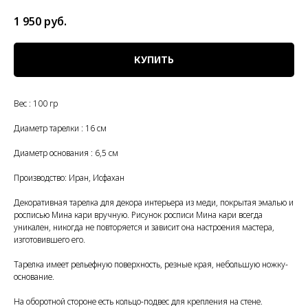
1 950
руб.
КУПИТЬ
Вес : 100 гр
Диаметр тарелки : 16 см
Диаметр основания : 6,5 см
Производство: Иран, Исфахан
Декоративная тарелка для декора интерьера из меди, покрытая эмалью и
росписью Мина кари вручную. Рисунок росписи Мина кари всегда
уникален, никогда не повторяется и зависит она настроения мастера,
изготовившего его.
Тарелка имеет рельефную поверхность, резные края, небольшую ножку-
основание.
На оборотной стороне есть кольцо-подвес для крепления на стене.