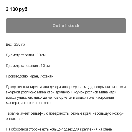
3 100
руб.
Out of stock
Вес : 350 гр
Диаметр тарелки : 30 см
Диаметр основания : 10 см
Производство: Иран, Исфахан
Декоративная тарелка для декора интерьера из меди, покрытая эмалью и
ажурной росписью Мина кари вручную. Рисунок росписи Мина кари
всегда уникален, никогда не повторяется и зависит она настроения
мастера, изготовившего его.
Тарелка имеет рельефную поверхность, резные края, небольшую ножку-
основание.
На оборотной стороне есть кольцо-подвес для крепления на стене.