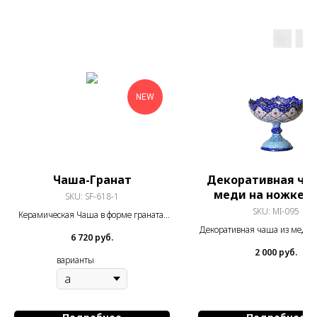
NEW
Чаша-Гранат
Декоративная ча
меди на ножке 1
SKU:
SF-618-1
SKU:
MI-095
Керамическая Чаша в форме граната,
покрытые росписью Мина кари
Декоративная чаша из меди,
6 720
руб.
эмалью и росписью Мина Кари
2 000
руб.
14 см
варианты