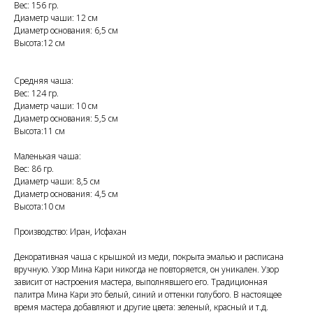
Вес: 156 гр.
Диаметр чаши: 12 см
Диаметр основания: 6,5 см
Высота:12 см
Средняя чаша:
Вес: 124 гр.
Диаметр чаши: 10 см
Диаметр основания: 5,5 см
Высота:11 см
Маленькая чаша:
Вес: 86 гр.
Диаметр чаши: 8,5 см
Диаметр основания: 4,5 см
Высота:10 см
Производство: Иран, Исфахан
Декоративная чаша с крышкой из меди, покрыта эмалью и расписана
вручную. Узор Мина Кари никогда не повторяется, он уникален. Узор
зависит от настроения мастера, выполнявшего его. Традиционная
палитра Мина Кари это белый, синий и оттенки голубого. В настоящее
время мастера добавляют и другие цвета: зеленый, красный и т.д.