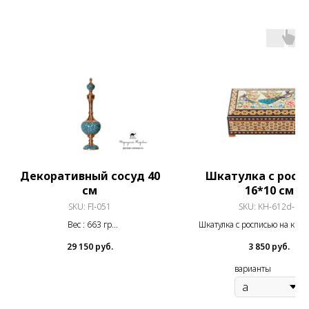
Декоративный сосуд 40
Шкатулка с росп
см
16*10 см
SKU:
FI-051
SKU:
KH-612d-1
Вес : 663 гр
Шкатулка с росписью на кры
эффектом 16*10 см
29 150
руб.
3 850
руб.
Диаметр горлышка : 4.5 см
варианты
Диаметр основания : 8,5 см
Высота без учета крышки :30 см