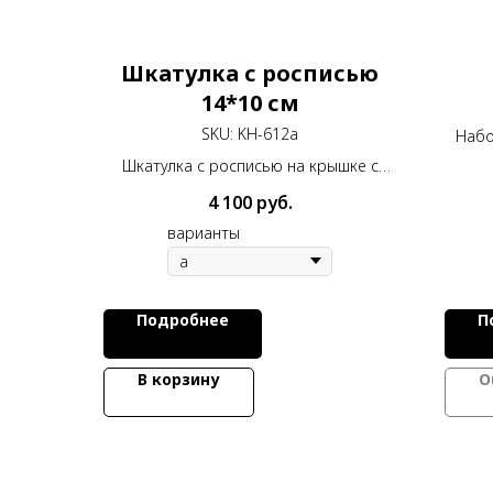
Шкатулка с росписью
14*10 см
SKU:
KH-612a
Набо
в
Шкатулка с росписью на крышке с
моз
14*10 см
4 100
руб.
варианты
Подробнее
П
В корзину
O