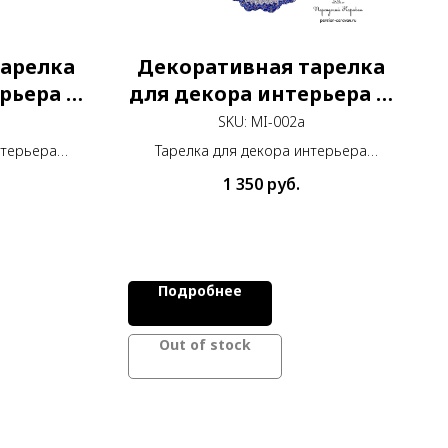
тарелка
Декоративная тарелка
рьера Д
для декора интерьера Д
20 см
SKU:
MI-002a
нтерьера
Тарелка для декора интерьера
, расписана
диаметром 20 см из меди, расписана
1 350
руб.
вручную.
Подробнее
Out of stock