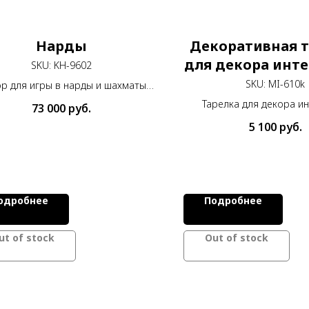
Нарды
Декоративная 
для декора инте
SKU:
KH-9602
25 см
SKU:
MI-610k
р для игры в нарды и шахматы
ыполнен из дерева и покрыт
Тарелка для декора и
73 000
руб.
аикой Хатам кари и дополнен
диаметром 25 см из меди
5 100
руб.
росписью.
вручную.
одробнее
Подробнее
ut of stock
Out of stock